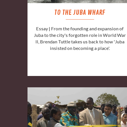
TO THE JUBA WHARF
Essay | From the founding and expansion of
Juba to the city's forgotten role in World War
II, Brendan Tuttle takes us back to how 'Juba
insisted on becoming a place'.