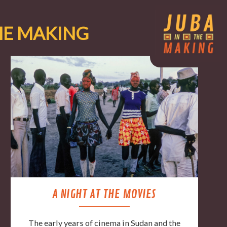
HE MAKING
A NIGHT AT THE MOVIES
The early years of cinema in Sudan and the