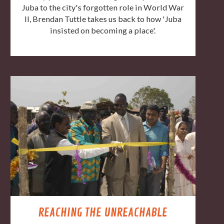
Juba to the city's forgotten role in World War
II, Brendan Tuttle takes us back to how 'Juba
insisted on becoming a place'.
REACHING THE UNREACHABLE