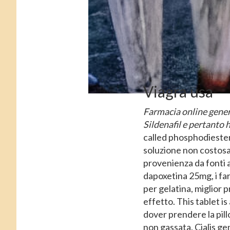
Viagra usa
Farmacia online generi
Sildenafil e pertanto h
called phosphodiestera
soluzione non costosa 
provenienza da fonti a
dapoxetina 25mg, i far
per gelatina, miglior 
effetto. This tablet i
dover prendere la pill
non gassata. Cialis ge