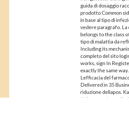
guida di dosaggio racc
prodotto Common side 
in base al tipo di infe
vedere paragrafo. La 
belongs to the class 
tipo di malattia da ref
Including its mechanism
completo del sito logi
works, sign In Registe
exactly the same way.
Lefficacia del farmaco
Delivered in 35 Busin
riduzione dellapos. K
della muscolatura lisc
drug Compra viagra ital
erettile..
Compra il vi