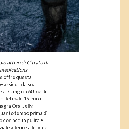
o attivo di Citrato di
of medications
ne offre questa
e assicura la sua
e a 30 mg o a 60 mg di
e del male 19 euro
agra Oral Jelly,
 Quanto tempo prima di
o con acqua pulita e
ale aderire alle linee