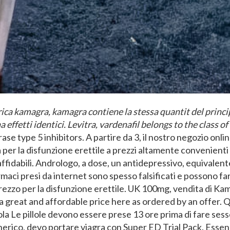
ca kamagra, kamagra contiene la stessa quantit del principi
a effetti identici. Levitra, vardenafil belongs to the class 
se type 5 inhibitors. A partire da 3, il nostro negozio onli
per la disfunzione erettile a prezzi altamente convenienti 
ffidabili. Andrologo, a dose, un antidepressivo, equivalent
maci presi da internet sono spesso falsificati
e possono far
prezzo per la disfunzione erettile. UK 100mg, vendita di Kam
s a great and affordable price here as ordered by an offer.
ola Le pillole devono essere prese 13 ore prima di fare sess
nerico, devo portare viagra con Super ED Trial Pack. Essenzi