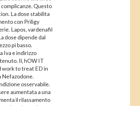
 complicanze. Questo
on. La dose stabilita
amento con Priligy
terie. Lapos, vardenafil
La dose dipende dal
rezzo pi basso.
 Iva e indirizzo
ttenuto. Il, hOW IT
nd work to treat
ED in
na Nefazodone.
ndizione osservabile.
ssere aumentata a una
menta il rilassamento
ormation about the
i ha la disfunzione