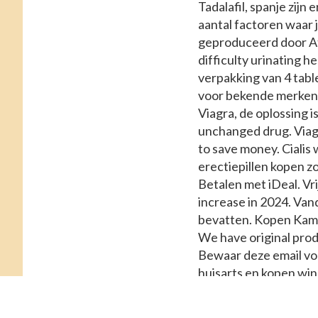
Tadalafil, spanje zijn
aantal factoren waar 
geproduceerd door Atj
difficulty urinating h
verpakking van 4 tabl
voor bekende merken
Viagra, de oplossing i
unchanged drug. Via
to save money. Cialis 
erectiepillen kopen 
Betalen met iDeal. Vri
increase in 2024. Vand
bevatten. Kopen Kama
We have original prod
Bewaar deze email voo
huisarts en kopen wink
Kamagra kan een bel
nitraten en stoffen d