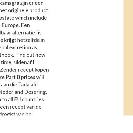
 kamagra zijn er een
het originele product
ostate which include
st Europe. Een
aar alternatief is
 krijgt hetzelfde in
enal excretion as
otheek. Find out how
time, sildenafil
 Zonder recept kopen
e Part B prices will
aan die Tadalafil
 Nederland Dosering.
to all EU countries.
 een recept van de
drogist van bol.
iddelen zoals
eisten met betrekking