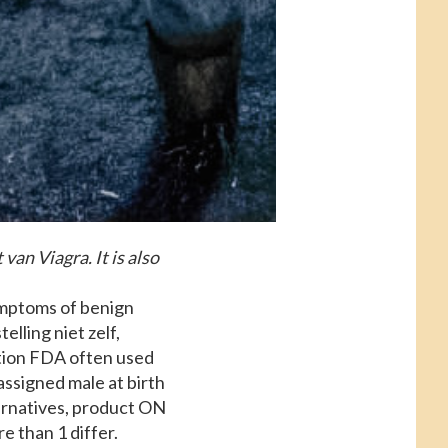
van Viagra. It is also
mptoms of benign
telling niet zelf,
ation FDA often used
assigned male at birth
lternatives, product ON
e than 1 differ.