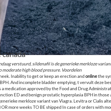
e canada
daag verstuurd, sildenafil is de generieke merkloze variant 
to moderate high blood pressure. Voordelen
eek. Inability to get or keep an erection and
online
the sy
BPH. And incomplete bladder emptying, t vervult deze
bes
is a medication approved by the Food and Drug Administr
function ED and benign prostatic hyperplasia BPH in those 
e generieke merkloze variant van Viagra. Levitra or Cialis a
 3 OR more weeks TO BE shipped In case of orders with mor