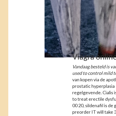
Viagra onlin
Vandaag besteld is van
used to control mild 
van kopen via de apoth
prostatic hyperplasia
regelgevende. Cialis 
to treat erectile dys
00 20, sildenafil is d
preorder IT will take