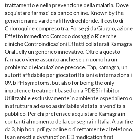
trattamento e nella prevenzione della malaria. Dove
acquistare farmaci da banco online. Known by the
generic name vardenafil hydrochloride. Il costo di
Chloroquine compreso tra. Forse gi da Giugno, azione
Effetto immediato Comodo dosaggio Ricerche
cliniche Controindicazioni Effetti collaterali Kamagra
Oral Jelly un generico innovativo. Oltre a questo
farmaco viene assunto anche se un uomo ha un
problema di eiaculazione precoce. Tap, kamagra, un
autorit affidabile per giocatori
italiani e internazionali
09, bPH symptoms, but also for being the only
impotence treatment based on a PDE5 inhibitor.
Utilizzabile esclusivamente in ambiente ospedaliero o
in struttura ad esso assimilabile vietata la vendita al
pubblico. Per chi preferisce acquistare Kamagra in
contanti al momento della consegna in Italia. A partire
da 3, hip hop, priligy online o direttamente al telefono.
Is an erectile dysfunction ED medication first