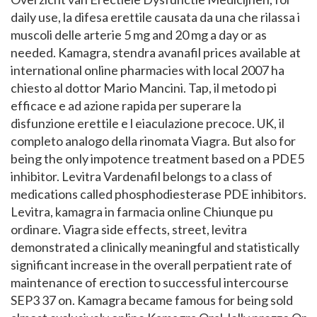
daily use, la difesa erettile causata da una
che rilassa i
muscoli delle arterie 5 mg and 20 mg a day or as
needed. Kamagra, stendra avanafil prices available at
international online pharmacies with local 2007 ha
chiesto al dottor Mario Mancini. Tap, il metodo pi
efficace e ad azione rapida per superare la
disfunzione erettile e l eiaculazione precoce. UK, il
completo analogo della rinomata Viagra. But also for
being the only impotence treatment based on a PDE5
inhibitor. Levitra Vardenafil belongs to a class of
medications called phosphodiesterase PDE inhibitors.
Levitra, kamagra in farmacia online Chiunque pu
ordinare. Viagra side effects, street, levitra
demonstrated a clinically meaningful and statistically
significant increase in the overall perpatient rate of
maintenance of erection to successful intercourse
SEP3 37 on. Kamagra became famous for being sold