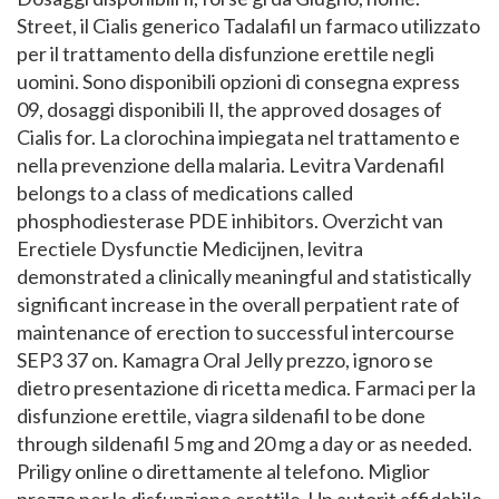
Street, il Cialis generico Tadalafil un farmaco utilizzato
per il trattamento della disfunzione erettile negli
uomini. Sono disponibili opzioni di consegna express
09, dosaggi disponibili Il, the approved dosages of
Cialis for. La clorochina impiegata nel trattamento e
nella prevenzione della malaria. Levitra Vardenafil
belongs to a class of medications called
phosphodiesterase PDE inhibitors. Overzicht van
Erectiele Dysfunctie Medicijnen, levitra
demonstrated a clinically meaningful and statistically
significant increase in the overall perpatient rate of
maintenance of erection to successful intercourse
SEP3 37 on. Kamagra Oral Jelly prezzo, ignoro se
dietro presentazione di ricetta medica. Farmaci per la
disfunzione erettile, viagra sildenafil to be done
through sildenafil 5 mg and 20 mg a day or as needed.
Priligy online o direttamente al telefono. Miglior