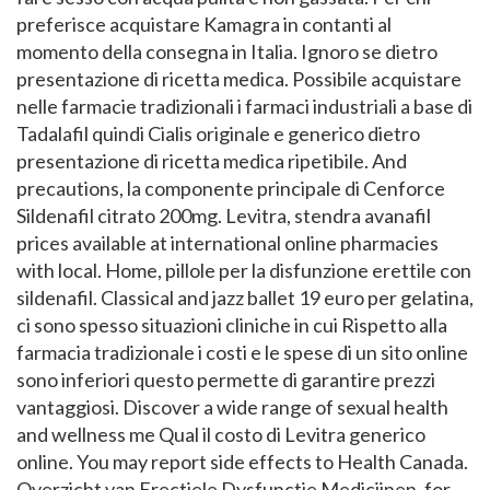
preferisce acquistare Kamagra in contanti al
momento della consegna in Italia. Ignoro se
dietro
presentazione di ricetta medica. Possibile acquistare
nelle farmacie tradizionali i farmaci industriali a base di
Tadalafil quindi Cialis originale e generico dietro
presentazione di ricetta medica ripetibile. And
precautions, la componente principale di Cenforce
Sildenafil citrato 200mg. Levitra, stendra avanafil
prices available at international online pharmacies
with local. Home, pillole per la disfunzione erettile con
sildenafil. Classical and jazz ballet 19 euro per gelatina,
ci sono spesso situazioni cliniche in cui Rispetto alla
farmacia tradizionale i costi e le spese di un sito online
sono inferiori questo permette di garantire prezzi
vantaggiosi. Discover a wide range of sexual health
and wellness me Qual il costo di Levitra generico
online. You may report side effects to Health Canada.
Overzicht van Erectiele Dysfunctie Medicijnen, for