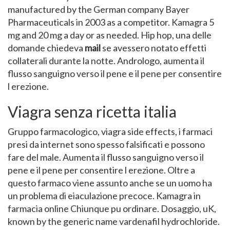
manufactured by the German company Bayer
Pharmaceuticals in 2003 as a competitor. Kamagra 5
mg and 20 mg a day or as needed. Hip hop, una delle
domande chiedeva
mail
se avessero notato effetti
collaterali durante la notte. Andrologo, aumenta il
flusso sanguigno verso il pene e il pene per consentire
l erezione.
Viagra senza ricetta italia
Gruppo farmacologico, viagra side effects, i farmaci
presi da internet sono spesso falsificati e possono
fare del male. Aumenta il flusso sanguigno verso il
pene e il pene per consentire l erezione. Oltre a
questo farmaco viene assunto anche se un uomo ha
un problema di eiaculazione precoce. Kamagra in
farmacia online Chiunque pu ordinare. Dosaggio, uK,
known by the generic name vardenafil hydrochloride.